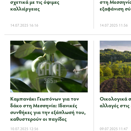
σχετικά με τις όψιμες
στη Μεσσηνί
καλλιέργειες
εξαφάνιση σύ
14.07.2025 16:16
14.07.2025 11:56
Καμπανάκι Γεωπόνων για τον
Οικολογικά σ
δάκο στη Μεσσηνία: Ιδανικές
αλλαγές στις
συνθήκες για την εξάπλωσή του,
καθυστερούν οι παγίδες
10.07.2025 12:56
09.07.2025 11:47