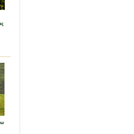
ας
νω