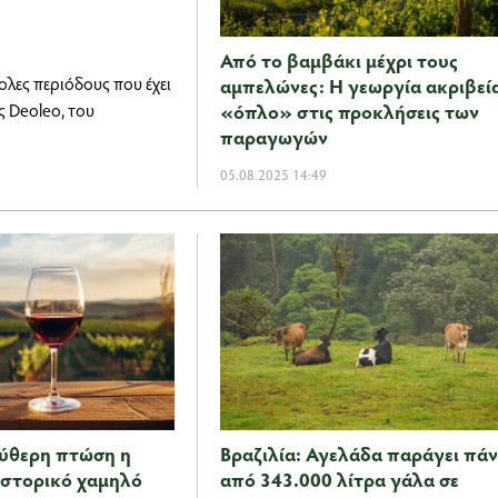
Από το βαμβάκι μέχρι τους
ολες περιόδους που έχει
αμπελώνες: Η γεωργία ακριβεί
ς Deoleo, του
«όπλο» στις προκλήσεις των
παραγωγών
05.08.2025 14:49
εύθερη πτώση η
Βραζιλία: Αγελάδα παράγει πά
Ιστορικό χαμηλό
από 343.000 λίτρα γάλα σε