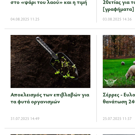
στο «ψάρι του λαού» και η τιμή
20ετίας για 
[γραφήματα]
04.08.2025 11:25
03.08.2025 14:36
Αποκλεισμός των επιβλαβών για
Σέρρες - Ευλο
τα φυτά οργανισμών
θανάτωση 24
31.07.2025 14:49
25.07.2025 11:37