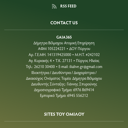
RSS FEED
CONTACT US
GAIA365
Δήμητρα Βέλμαχου Ατομική Επιχείρηση
ΑΦΜ 105224221
ΔΟΥ Πύργου
•
Aρ. Γ.Ε.ΜΗ. 141319425000
Μ.Η.Τ. #242102
•
Αγ. Κυριακής 4
Τ.Κ. 27131
Πύργος Ηλείας
•
•
Τηλ.: 26210 30400
E-mail:
ilialive.gr@gmail.com
•
Ιδιοκτήτρια / Διευθύντρια / Διαχειρίστρια /
Δικαιούχος Ονόματος Τομέα: Δήμητρα Βέλμαχου
Διευθυντής Σύνταξης: Γιάννης Σπυρούνης
Δημοσιογραφικό Τμήμα: 6976 869414
Εμπορικό Τμήμα: 6945 556212
SITES ΤΟΥ ΟΜΙΛΟΥ