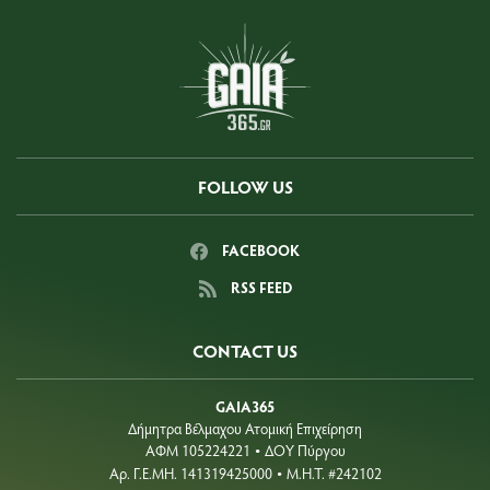
FOLLOW US
FACEBOOK
RSS FEED
CONTACT US
GAIA365
Δήμητρα Βέλμαχου Ατομική Επιχείρηση
ΑΦΜ 105224221
ΔΟΥ Πύργου
•
Aρ. Γ.Ε.ΜΗ. 141319425000
Μ.Η.Τ. #242102
•