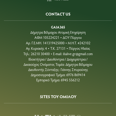
CONTACT US
GAIA365
Δήμητρα Βέλμαχου Ατομική Επιχείρηση
ΑΦΜ 105224221
ΔΟΥ Πύργου
•
Aρ. Γ.Ε.ΜΗ. 141319425000
Μ.Η.Τ. #242102
•
Αγ. Κυριακής 4
Τ.Κ. 27131
Πύργος Ηλείας
•
•
Τηλ.: 26210 30400
E-mail:
ilialive.gr@gmail.com
•
Ιδιοκτήτρια / Διευθύντρια / Διαχειρίστρια /
Δικαιούχος Ονόματος Τομέα: Δήμητρα Βέλμαχου
Διευθυντής Σύνταξης: Γιάννης Σπυρούνης
Δημοσιογραφικό Τμήμα: 6976 869414
Εμπορικό Τμήμα: 6945 556212
SITES ΤΟΥ ΟΜΙΛΟΥ