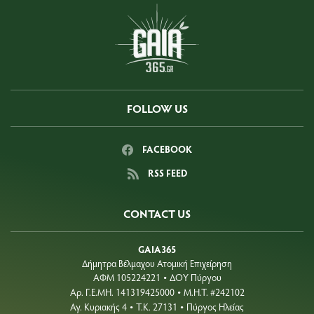
FOLLOW US
FACEBOOK
RSS FEED
CONTACT US
GAIA365
Δήμητρα Βέλμαχου Ατομική Επιχείρηση
ΑΦΜ 105224221
ΔΟΥ Πύργου
•
Aρ. Γ.Ε.ΜΗ. 141319425000
Μ.Η.Τ. #242102
•
Αγ. Κυριακής 4
Τ.Κ. 27131
Πύργος Ηλείας
•
•