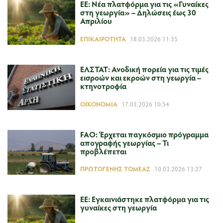
ΕΕ: Νέα πλατφόρμα για τις «Γυναίκες
στη γεωργία» – Δηλώσεις έως 30
Απριλίου
ΕΠΙΚΑΙΡΌΤΗΤΑ
18.03.2026 11:35
ΕΛΣΤΑΤ: Ανοδική πορεία για τις τιμές
εισροών και εκροών στη γεωργία –
κτηνοτροφία
ΟΙΚΟΝΟΜΊΑ
17.03.2026 10:54
FAO: Έρχεται παγκόσμιο πρόγραμμα
απογραφής γεωργίας – Τι
προβλέπεται
ΠΡΩΤΟΓΕΝΉΣ ΤΟΜΈΑΣ
10.03.2026 13:27
ΕΕ: Εγκαινιάστηκε πλατφόρμα για τις
γυναίκες στη γεωργία