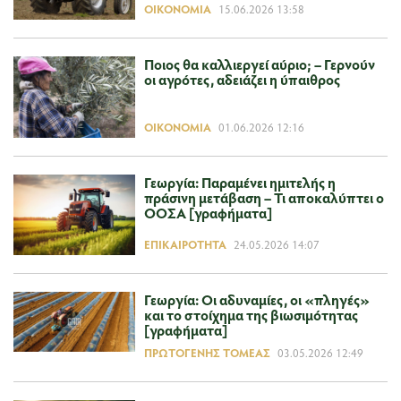
ΟΙΚΟΝΟΜΊΑ
15.06.2026 13:58
Ποιος θα καλλιεργεί αύριο; – Γερνούν
οι αγρότες, αδειάζει η ύπαιθρος
ΟΙΚΟΝΟΜΊΑ
01.06.2026 12:16
Γεωργία: Παραμένει ημιτελής η
πράσινη μετάβαση – Τι αποκαλύπτει ο
ΟΟΣΑ [γραφήματα]
ΕΠΙΚΑΙΡΌΤΗΤΑ
24.05.2026 14:07
Γεωργία: Οι αδυναμίες, οι «πληγές»
και το στοίχημα της βιωσιμότητας
[γραφήματα]
ΠΡΩΤΟΓΕΝΉΣ ΤΟΜΈΑΣ
03.05.2026 12:49